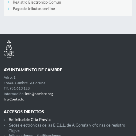
Registro Electrónico Común
Pago de tributos on-line
AYUNTAMIENTO DE CAMBRE
Adro, 1
15660 Cambre - A Coruña
Tlf: 981 613 128
Información:
info@cambre.org
Ir a Contacto
ACCESOS DIRECTOS
Solicitud de Cita Previa
Sedes electrónicas de las E.E.L.L. de A Coruña y oficinas de registro
Cl@ve
Mis gestiones - Notificaciones