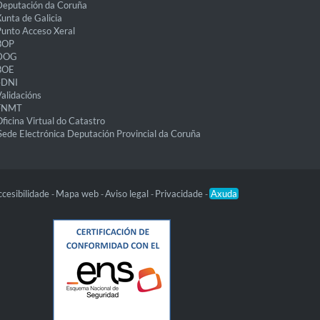
eputación da Coruña
unta de Galicia
unto Acceso Xeral
BOP
DOG
BOE
eDNI
alidacións
FNMT
ficina Virtual do Catastro
Sede Electrónica Deputación Provincial da Coruña
cesibilidade
Mapa web
Aviso legal
Privacidade
Axuda
-
-
-
-