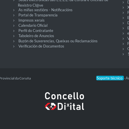
D
Rexistro Cl@ve
X
As miñas xestións - Notificacións
P
Portal de Transparencia
Impresos xerais
Calendario Oficial
Perfil do Contratante
Taboleiro de Anuncios
V
Buzón de Suxerencias, Queixas ou Reclamacións
Verificación de Documentos
O
Soporte técnico
Ac
Provincial da Coruña
-