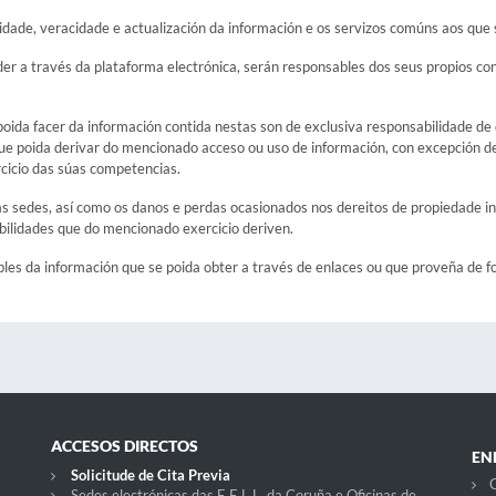
dade, veracidade e actualización da información e os servizos comúns aos que s
er a través da plataforma electrónica, serán responsables dos seus propios con
oida facer da información contida nestas son de exclusiva responsabilidade de q
e poida derivar do mencionado acceso ou uso de información, con excepción de 
rcicio das súas competencias.
as sedes, así como os danos e perdas ocasionados nos dereitos de propiedade inte
bilidades que do mencionado exercicio deriven.
les da información que se poida obter a través de enlaces ou que proveña de fo
ACCESOS DIRECTOS
EN
Solicitude de Cita Previa
C
Sedes electrónicas das E.E.L.L. da Coruña e Oficinas de