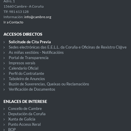
Adro, 1
15660 Cambre - A Coruña
Tlf: 981 613 128
Información:
info@cambre.org
Ir a Contacto
ACCESOS DIRECTOS
Solicitude de Cita Previa
Sedes electrónicas das E.E.L.L. da Coruña e Oficinas de Rexistro Cl@ve
As miñas xestións - Notificacións
Portal de Transparencia
Impresos xerais
Calendario Oficial
Perfil do Contratante
Taboleiro de Anuncios
Buzón de Suxerencias, Queixas ou Reclamacións
Verificación de Documentos
ENLACES DE INTERESE
Concello de Cambre
Deputación da Coruña
Xunta de Galicia
Punto Acceso Xeral
BOP