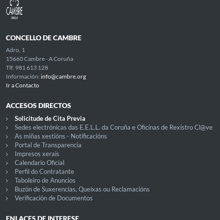
CONCELLO DE CAMBRE
Adro, 1
15660 Cambre - A Coruña
Tlf: 981 613 128
Información:
info@cambre.org
Ir a Contacto
ACCESOS DIRECTOS
Solicitude de Cita Previa
Sedes electrónicas das E.E.L.L. da Coruña e Oficinas de Rexistro Cl@ve
As miñas xestións - Notificacións
Portal de Transparencia
Impresos xerais
Calendario Oficial
Perfil do Contratante
Taboleiro de Anuncios
Buzón de Suxerencias, Queixas ou Reclamacións
Verificación de Documentos
ENLACES DE INTERESE