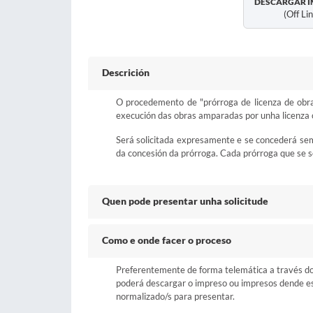
DESCARGAR I
(off Li
Descrición
O procedemento de "prórroga de licenza de obra
execución das obras amparadas por unha licenza 
Será solicitada expresamente e se concederá se
da concesión da prórroga. Cada prórroga que se so
Quen pode presentar unha solicitude
Como e onde facer o proceso
Preferentemente de forma telemática a través do b
poderá descargar o impreso ou impresos dende esta
normalizado/s para presentar.