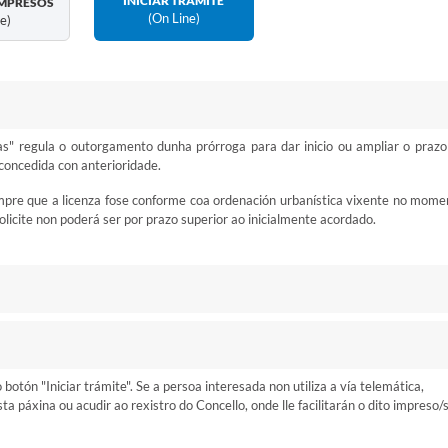
INICIAR TRÁMITE
MPRESOS
(on Line)
ne)
s" regula o outorgamento dunha prórroga para dar inicio ou ampliar o prazo
concedida con anterioridade.
mpre que a licenza fose conforme coa ordenación urbanística vixente no mome
licite non poderá ser por prazo superior ao inicialmente acordado.
otón "Iniciar trámite". Se a persoa interesada non utiliza a vía telemática,
 páxina ou acudir ao rexistro do Concello, onde lle facilitarán o dito impreso/