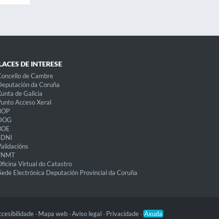
LACES DE INTERESE
oncello de Cambre
eputación da Coruña
unta de Galicia
unto Acceso Xeral
BOP
DOG
BOE
eDNI
alidacións
FNMT
ficina Virtual do Catastro
Sede Electrónica Deputación Provincial da Coruña
cesibilidade
Mapa web
Aviso legal
Privacidade
Axuda
-
-
-
-