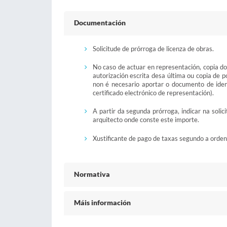
Documentación
Solicitude de prórroga de licenza de obras.
No caso de actuar en representación, copia d
autorización escrita desa última ou copia de 
non é necesario aportar o documento de iden
certificado electrónico de representación).
A partir da segunda prórroga, indicar na soli
arquitecto onde conste este importe.
Xustificante de pago de taxas segundo a orden
Normativa
Máis información