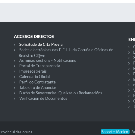
ACCESOS DIRECTOS
EN
Solicitude de Cita Previa
C
Sedes electrónicas das E.E.L.L. da Coruña e Oficinas de
D
Rexistro Cl@ve
X
As miñas xestións - Notificacións
P
Portal de Transparencia
Impresos xerais
Calendario Oficial
Perfil do Contratante
Taboleiro de Anuncios
V
Buzón de Suxerencias, Queixas ou Reclamacións
Verificación de Documentos
O
Soporte técnico
Ac
Provincial da Coruña
-