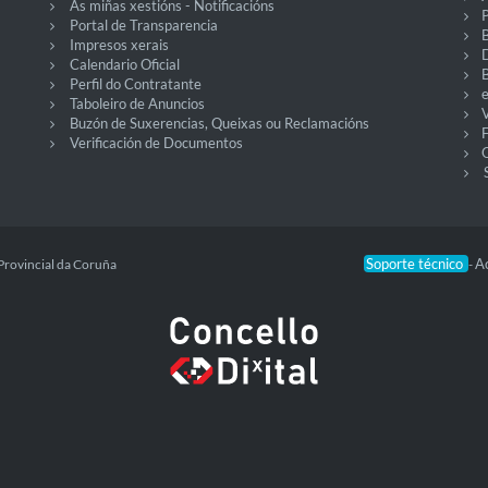
As miñas xestións - Notificacións
P
Portal de Transparencia
Impresos xerais
Calendario Oficial
Perfil do Contratante
Taboleiro de Anuncios
V
Buzón de Suxerencias, Queixas ou Reclamacións
Verificación de Documentos
O
Soporte técnico
Ac
Provincial da Coruña
-