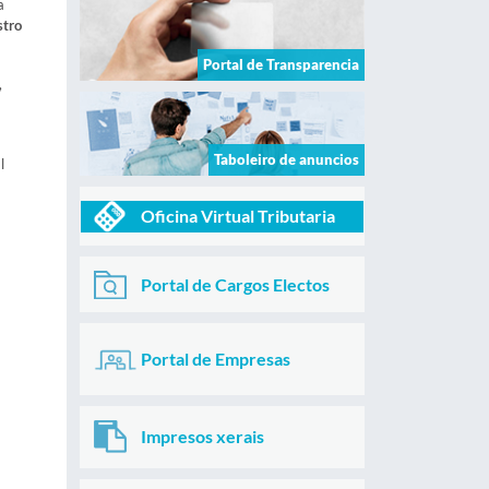
a
stro
Portal de Transparencia
,
Taboleiro de anuncios
l
Oficina Virtual Tributaria
Portal de Cargos Electos
Portal de Empresas
Impresos xerais