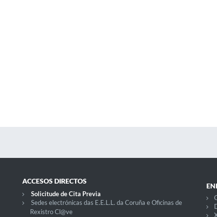
ACCESOS DIRECTOS
EN
Solicitude de Cita Previa
C
Sedes electrónicas das E.E.L.L. da Coruña e Oficinas de
D
Rexistro Cl@ve
X