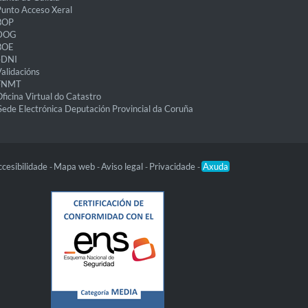
unto Acceso Xeral
BOP
DOG
BOE
eDNI
alidacións
FNMT
ficina Virtual do Catastro
Sede Electrónica Deputación Provincial da Coruña
cesibilidade
Mapa web
Aviso legal
Privacidade
Axuda
-
-
-
-