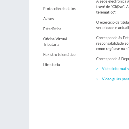
A sede electrónica 
travé de
"Cl@ve"
. 
Protección de datos
telemático"
.
Avisos
O exercicio da titul
veracidade e actuali
Estadística
Corresponde ás Entid
Oficina Virtual
responsabilidade sob
Tributaria
como regúlase na s
Rexistro telemático
Corresponde á Deput
Directorio
Video informativ
Video guías para