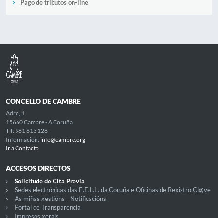
Pago de tributos on-line
CONCELLO DE CAMBRE
Adro, 1
15660 Cambre - A Coruña
Tlf: 981 613 128
Información:
info@cambre.org
Ir a Contacto
ACCESOS DIRECTOS
Solicitude de Cita Previa
Sedes electrónicas das E.E.L.L. da Coruña e Oficinas de Rexistro Cl@ve
As miñas xestións - Notificacións
Portal de Transparencia
Impresos xerais